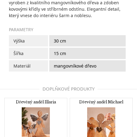
vyroben z kvalitního mangovníkového dřeva a zdoben
kovovými křídly ve stříbrném odstínu. Elegantní detail,
který vnese do interiéru šarm a noblesu.
PARAMETRY
Výška
30 cm
Šířka
15 cm
Materiál
mangovníkové dřevo
DOPLŇKOVÉ PRODUKTY
Dřevěný anděl Illaria
Dřevěný anděl Michael