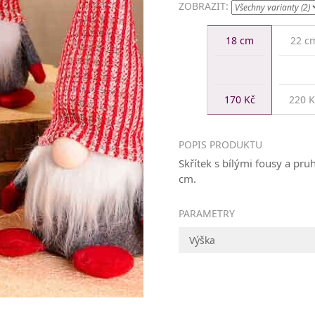
ZOBRAZIT:
18 cm
22 c
170 Kč
220 K
POPIS PRODUKTU
Skřítek s bílými fousy a pru
cm.
PARAMETRY
Výška