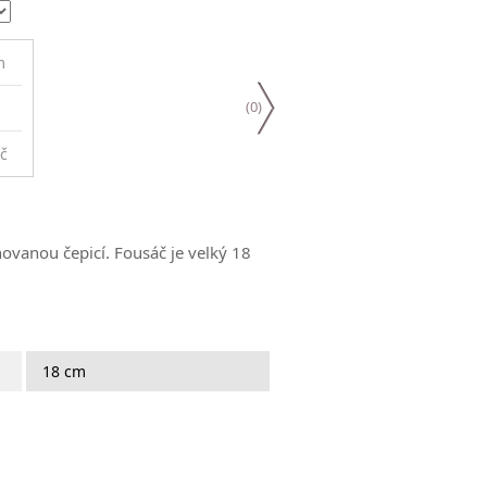
m
(
0
)
č
hovanou čepicí. Fousáč je velký 18
18 cm