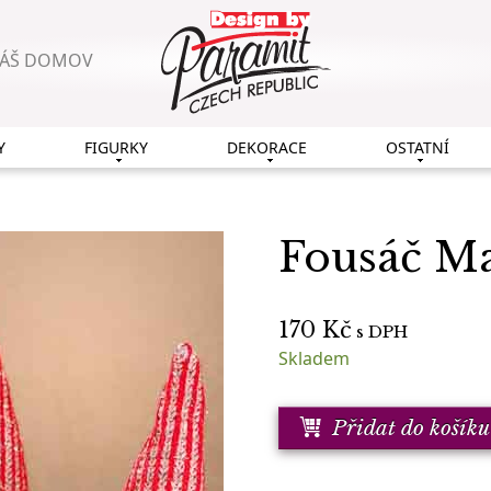
VÁŠ DOMOV
Y
FIGURKY
DEKORACE
OSTATNÍ
Fousáč M
170
Kč
s DPH
Skladem
Přidat do košíku