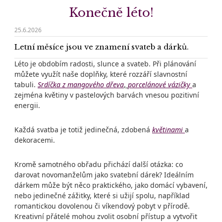
Konečně léto!
25.6.2026
Letní měsíce jsou ve znamení svateb a dárků.
Léto je obdobím radosti, slunce a svateb. Při plánování
můžete využít naše doplňky, které rozzáří slavnostní
tabuli.
Srdíčka z mangového dřeva
,
porcelánové vázičky
a
zejména květiny v pastelových barvách vnesou pozitivní
energii.
Každá svatba je totiž jedinečná, zdobená
květinami
a
dekoracemi.
Kromě samotného obřadu přichází další otázka: co
darovat novomanželům jako svatební dárek? Ideálním
dárkem může být něco praktického, jako domácí vybavení,
nebo jedinečné zážitky, které si užijí spolu, například
romantickou dovolenou či víkendový pobyt v přírodě.
Kreativní přátelé mohou zvolit osobní přístup a vytvořit