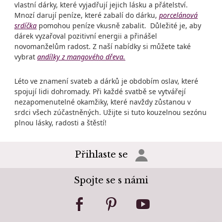
vlastní dárky, které vyjadřují jejich lásku a přátelství.
Mnozí darují peníze, které zabalí do dárku,
porcelánová
srdíčka
pomohou peníze vkusně zabalit. Důležité je, aby
dárek vyzařoval pozitivní energii a přinášel
novomanželům radost. Z naší nabídky si můžete také
vybrat
andílky z mangového dřeva.
Léto ve znamení svateb a dárků je obdobím oslav, které
spojují lidi dohromady. Při každé svatbě se vytvářejí
nezapomenutelné okamžiky, které navždy zůstanou v
srdci všech zúčastněných. Užijte si tuto kouzelnou sezónu
plnou lásky, radosti a štěstí!
Přihlaste se
Spojte se s námi