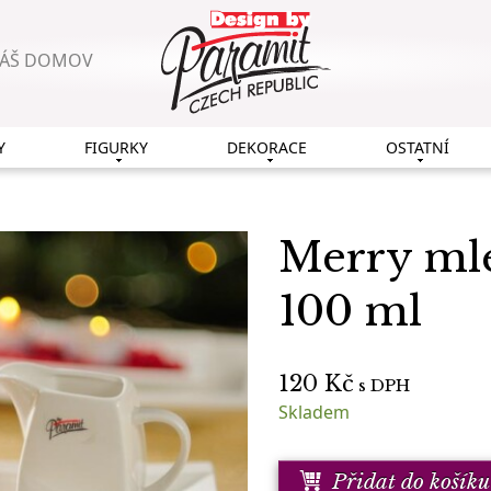
VÁŠ DOMOV
Y
FIGURKY
DEKORACE
OSTATNÍ
Merry mlé
100 ml
120
Kč
s DPH
Skladem
Přidat do košíku