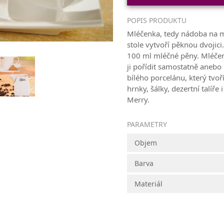
POPIS PRODUKTU
Mléčenka, tedy nádoba na m
stole vytvoří pěknou dvojici
100 ml mléčné pěny. Mléčenk
ji pořídit samostatně anebo
bílého porcelánu, který tvo
hrnky, šálky, dezertní talíře i
Merry.
PARAMETRY
Objem
Barva
Materiál