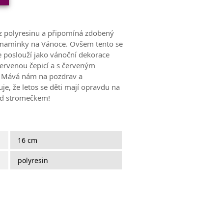
 z polyresinu a připomíná zdobený
 maminky na Vánoce. Ovšem tento se
e poslouží jako vánoční dekorace
červenou čepicí a s červeným
. Mává nám na pozdrav a
je, že letos se děti mají opravdu na
pod stromečkem!
16 cm
polyresin