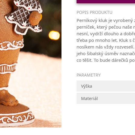
POPIS PRODUKTU
Perníkový kluk je vyrobený
perníček, který pečou naše
nesní, vydrží dlouho a dobř
třeba po mnoho let. Kluk s 
nosíkem nás vždy rozveselí
jeho šibalský úsměv naznaču
co těšit. To bude dárečků 
PARAMETRY
Výška
Materiál