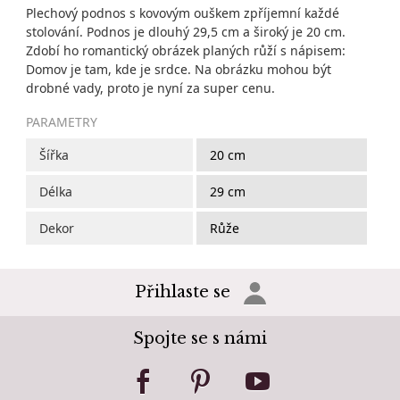
Plechový podnos s kovovým ouškem zpříjemní každé
stolování. Podnos je dlouhý 29,5 cm a široký je 20 cm.
Zdobí ho romantický obrázek planých růží s nápisem:
Domov je tam, kde je srdce. Na obrázku mohou být
drobné vady, proto je nyní za super cenu.
PARAMETRY
Šířka
20 cm
Délka
29 cm
Dekor
Růže
Přihlaste se
Spojte se s námi