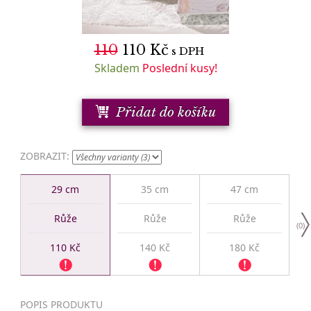
110
110
Kč
s DPH
Skladem
Poslední kusy!
Přidat do košíku
ZOBRAZIT:
29 cm
35 cm
47 cm
Růže
Růže
Růže
(
0
)
110 Kč
140 Kč
180 Kč
POPIS PRODUKTU